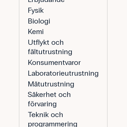
Fysik
Biologi
Kemi
Utflykt och
fältutrustning
Konsumentvaror
Laboratorieutrustning
Mätutrustning
Säkerhet och
förvaring
Teknik och
programmering