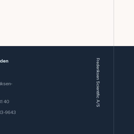
eden
Frederiksen Scientific A/S
iksen-
 81 40
13-9643