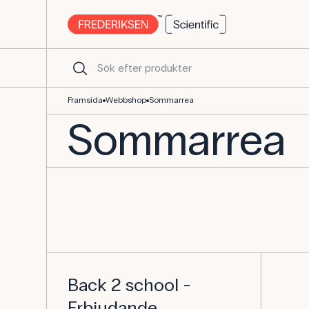
Framsida
Webbshop
Sommarrea
Sommarrea
Back 2 school -
Erbjudande