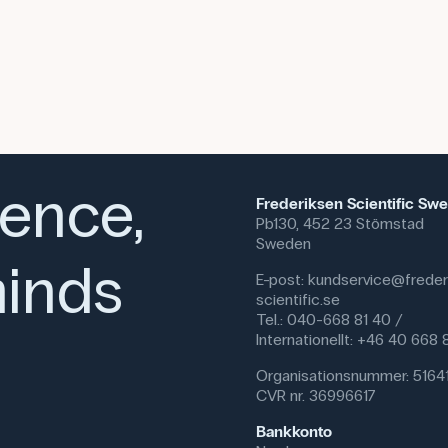
ience,
Frederiksen Scientific Sw
Pb130, 452 23 Stömstad
Sweden
inds
E-post:
kundservice@freder
scientific.se
Tel.: 040-668 81 40 /
Internationellt: +46 40 668
Organisationsnummer: 5164
CVR nr. 36996617
Bankkonto