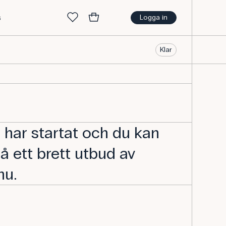
s
Logga in
Klar
har startat och du kan
å ett brett utbud av
nu.