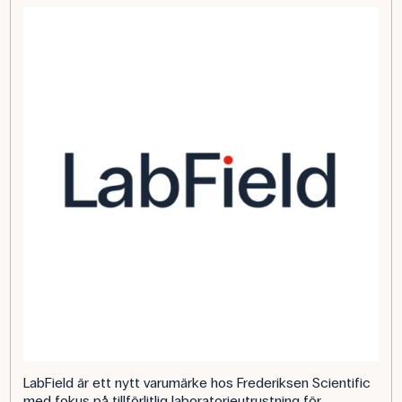
LabField är ett nytt varumärke hos Frederiksen Scientific
med fokus på tillförlitlig laboratorieutrustning för