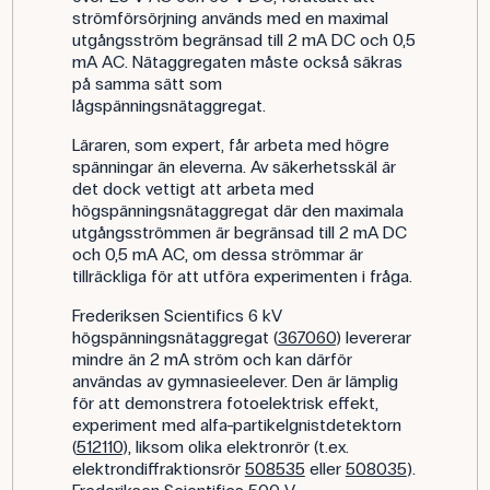
strömförsörjning används med en maximal
utgångsström begränsad till 2 mA DC och 0,5
mA AC. Nätaggregaten måste också säkras
på samma sätt som
lågspänningsnätaggregat.
Läraren, som expert, får arbeta med högre
spänningar än eleverna. Av säkerhetsskäl är
det dock vettigt att arbeta med
högspänningsnätaggregat där den maximala
utgångsströmmen är begränsad till 2 mA DC
och 0,5 mA AC, om dessa strömmar är
tillräckliga för att utföra experimenten i fråga.
Frederiksen Scientifics 6 kV
högspänningsnätaggregat (
367060
) levererar
mindre än 2 mA ström och kan därför
användas av gymnasieelever. Den är lämplig
för att demonstrera fotoelektrisk effekt,
experiment med alfa-partikelgnistdetektorn
(
512110
), liksom olika elektronrör (t.ex.
elektrondiffraktionsrör
508535
eller
508035
).