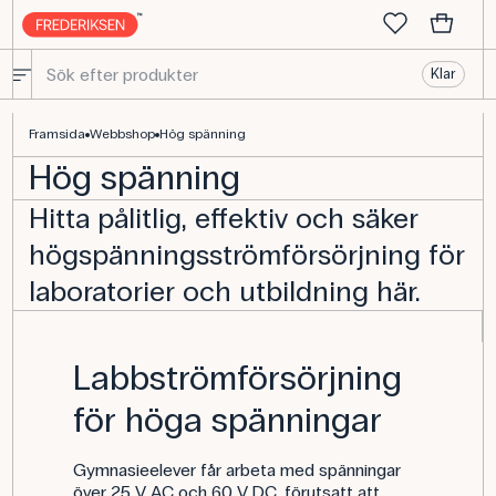
Klar
Högspänningsutrustning - Hitta all utrustning för fysiklektioner hä
Framsida
Webbshop
Hög spänning
Hög spänning
Hitta pålitlig, effektiv och säker
högspänningsströmförsörjning för
laboratorier och utbildning här.
Labbströmförsörjning
för höga spänningar
Gymnasieelever får arbeta med spänningar
över 25 V AC och 60 V DC, förutsatt att