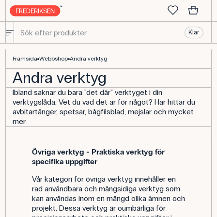
Klar
Verktyg - flera olika typer | Köp här
Framsida
Webbshop
Andra verktyg
Andra verktyg
Ibland saknar du bara "det där" verktyget i din
verktygslåda. Vet du vad det är för något? Här hittar du
avbitartänger, spetsar, bågfilsblad, mejslar och mycket
mer
Övriga verktyg - Praktiska verktyg för
specifika uppgifter
Vår kategori för övriga verktyg innehåller en
rad användbara och mångsidiga verktyg som
kan användas inom en mängd olika ämnen och
projekt. Dessa verktyg är oumbärliga för