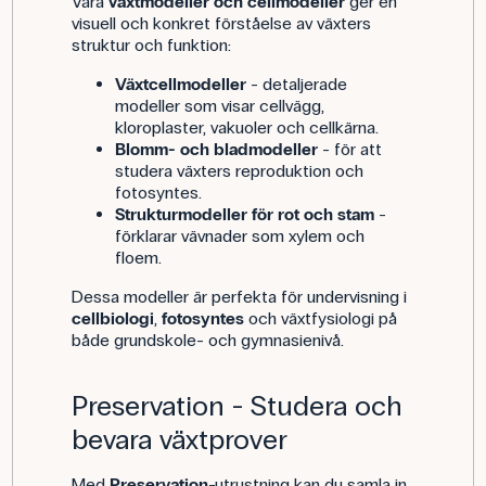
Våra
växtmodeller och cellmodeller
ger en
visuell och konkret förståelse av växters
struktur och funktion:
Växtcellmodeller
- detaljerade
modeller som visar cellvägg,
kloroplaster, vakuoler och cellkärna.
Blomm- och bladmodeller
- för att
studera växters reproduktion och
fotosyntes.
Strukturmodeller för rot och stam
-
förklarar vävnader som xylem och
floem.
Dessa modeller är perfekta för undervisning i
cellbiologi
,
fotosyntes
och växtfysiologi på
både grundskole- och gymnasienivå.
Preservation - Studera och
bevara växtprover
Med
Preservation
-utrustning kan du samla in,