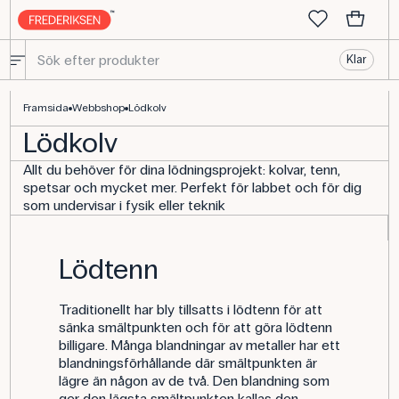
Klar
Lödverktyg - Köp fysikutrustning online här
Framsida
Webbshop
Lödkolv
Lödkolv
Allt du behöver för dina lödningsprojekt: kolvar, tenn,
spetsar och mycket mer. Perfekt för labbet och för dig
som undervisar i fysik eller teknik
Lödtenn
Traditionellt har bly tillsatts i lödtenn för att
sänka smältpunkten och för att göra lödtenn
billigare. Många blandningar av metaller har ett
blandningsförhållande där smältpunkten är
lägre än någon av de två. Den blandning som
ger den lägsta smältpunkten kallas den