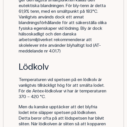
eutektiska blandningen. För bly-tenn är detta
61,9% tenn, med en smältpunkt på 183°C.
Vanligtvis används dock ett annat
blandningsförhållande för att säkerställa olika
fysiska egenskaper vid lödning. Bly är dock
hälsoskadligt och den danska
arbetsmiljöverket rekommenderar att
skolelever inte använder blyhaltigt lod (AT-
meddelande nr 4.01.7)
Lödkolv
Temperaturen vid spetsen på en lödkolv är
vanligtvis tillräckligt hög för att smälta lodet.
För de Antex-lödkolvar vi har är temperaturen
370 – 420 °C.
Men du kanske upptäcker att det blyfria
lodet inte släpper spetsen på lödkolven.
Detta beror ofta på att lödspetsen har blivit
sliten. När lödkolven är sliten så att kopparen