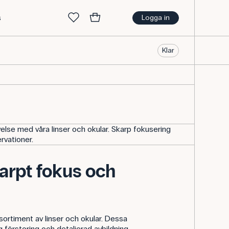
s
Logga in
Klar
else med våra linser och okular. Skarp fokusering
rvationer.
karpt fokus och
ortiment av linser och okular. Dessa
g förstoring och detaljerad avbildning