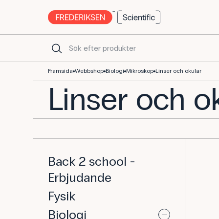
Linser och okular - Köp laboratorieutrustning här
Framsida
Webbshop
Biologi
Mikroskop
Linser och okular
Linser och o
Back 2 school -
Erbjudande
Fysik
Biologi