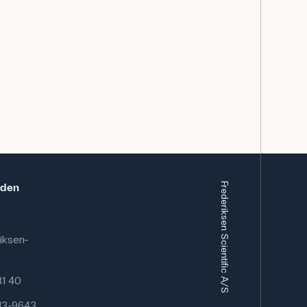
eden
Frederiksen Scientific A/S
iksen-
 81 40
13-9643