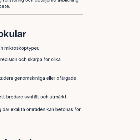
bete.
 okular
och mikroskoptyper:
recision och skärpa för olika
studera genomskinliga eller ofärgade
 ett bredare synfält och utmärkt
ng där exakta områden kan betonas för