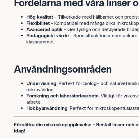
Fördelarna med våra linser 
Hög kvalitet
- Tillverkade med hållbarhet och precisi
Flexibilitet
- Kompatibel med många olika mikroskop
Avancerad optik
- Ger tydliga och detaljerade bilder,
Pedagogiskt värde
- Specialfunktioner som pekare g
klassrummet
Användningsområden
Undervisning
: Perfekt för biologi- och naturvetens
mikrovärlden.
Forskning och laboratoriearbete
: Viktigt för yrkes
arbete.
Hobbyanvändning
: Perfekt för mikroskopentusiaster
Förbättra din mikroskopupplevelse - Beställ linser och o
idag!