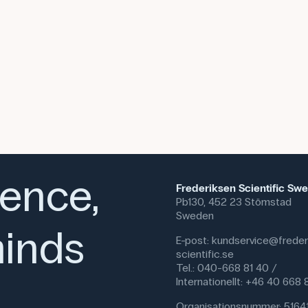
ience,
Frederiksen Scientific Sw
Pb130, 452 23 Stömstad
Sweden
inds
E-post:
kundservice@freder
scientific.se
Tel.: 040-668 81 40 /
Internationellt: +46 40 668
Organisationsnummer: 5164