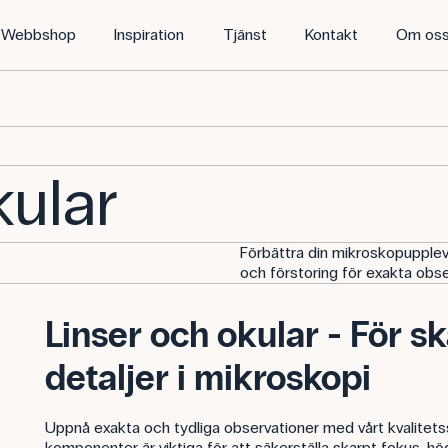
Webbshop
Inspiration
Tjänst
Kontakt
Om os
kular
Förbättra din mikroskopupplev
och förstoring för exakta obse
Linser och okular - För s
detaljer i mikroskopi
Uppnå exakta och tydliga observationer med vårt kvalitetss
komponenter är viktiga för att säkerställa skarpt fokus, hö