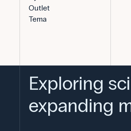
Outlet
Tema
Exploring sc
expanding m