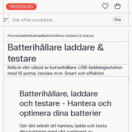
Klar
Batterihållare, laddare och testinstrument § Utrustning för fysikle
Framsida
Webbshop
Batterihållare laddare & testare
Batterihållare laddare &
testare
Kolla in vårt utbud av batterihållare, USB-laddningsstation
med 10 portar, testare m.m. Smart och effektivt.
Batterihållare, laddare
och testare - Hantera och
optimera dina batterier
Gör det enkelt att hantera, ladda och testa
dina batterier med vårt sortiment av