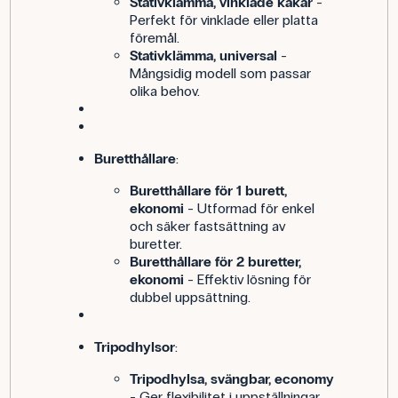
Stativklämma, vinklade käkar
-
Perfekt för vinklade eller platta
föremål.
Stativklämma, universal
-
Mångsidig modell som passar
olika behov.
Buretthållare
:
Buretthållare för 1 burett,
ekonomi
- Utformad för enkel
och säker fastsättning av
buretter.
Buretthållare för 2 buretter,
ekonomi
- Effektiv lösning för
dubbel uppsättning.
Tripodhylsor
:
Tripodhylsa, svängbar, economy
- Ger flexibilitet i uppställningar