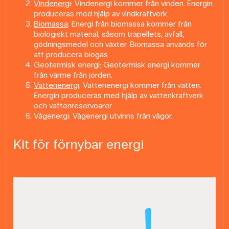
Vindenergi
: Vindenergi kommer från vinden. Energin
produceras med hjälp av vindkraftverk.
Biomassa
: Energi från biomassa kommer från
biologiskt material, såsom träpellets, avfall,
gödningsmedel och växter. Biomassa används för
att producera biogas.
Geotermisk energi: Geotermisk energi kommer
från värme från jorden.
Vattenenergi
: Vattenenergi kommer från vatten.
Energin produceras med hjälp av vattenkraftverk
och vattenreservoarer.
Vågenergi: Vågenergi utvinns från vågor.
Kit för förnybar energi