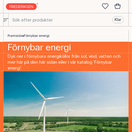
Klar
Lär dig mer om förnybar energi | Frederiksen Scientific
Framsida
Förnybar energi
Förnybar energi
Dyk ner i förnybara energikällor från sol, vind, vatten och
mer här på den här sidan eller i vår katalog 'Förnybar
energi'.