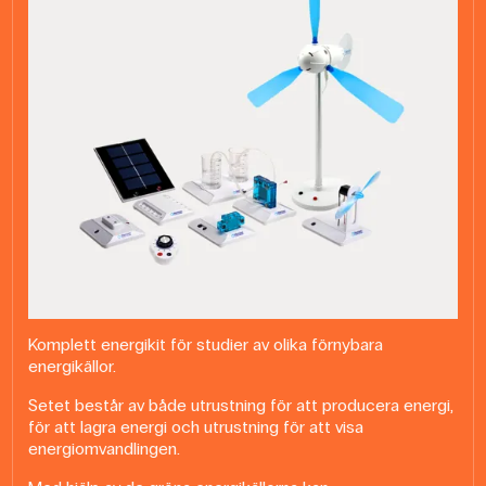
Komplett energikit för studier av olika förnybara
energikällor.
Setet består av både utrustning för att producera energi,
för att lagra energi och utrustning för att visa
energiomvandlingen.