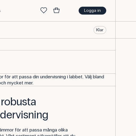
s
Logga in
Klar
r för att passa din undervisning i labbet. Välj bland
och mycket mer.
 robusta
ndervisning
klämmor för att passa många olika
t. Vårt sortiment säkerställer att du