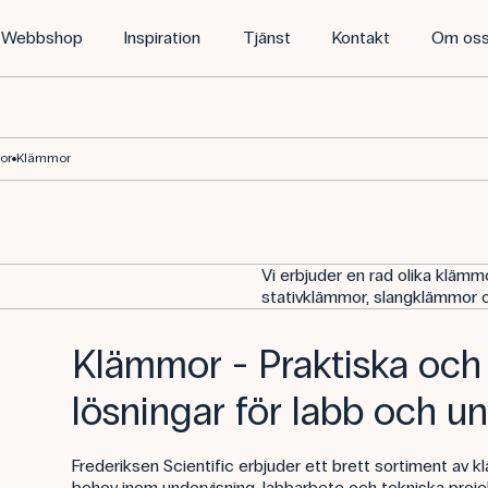
Webbshop
Inspiration
Tjänst
Kontakt
Om os
or
Klämmor
Vi erbjuder en rad olika klämmo
stativklämmor, slangklämmor 
Klämmor - Praktiska och
lösningar för labb och u
Frederiksen Scientific erbjuder ett brett sortiment av 
behov inom undervisning, labbarbete och tekniska projek