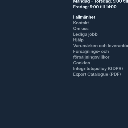
Måndag - Torsdag: 9:00 till
Fredag: 9:00 till 14:00
I allmänhet
Kontakt
Om oss
Lediga jobb
Hjälp
Varumärken och leverantö
Försäljnings- och
försäljningsvillkor
Cookies
Integritetspolicy (GDPR)
Export Catalogue (PDF)