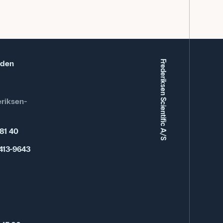
eden
Frederiksen Scientific A/S
riksen-
 81 40
413-9643