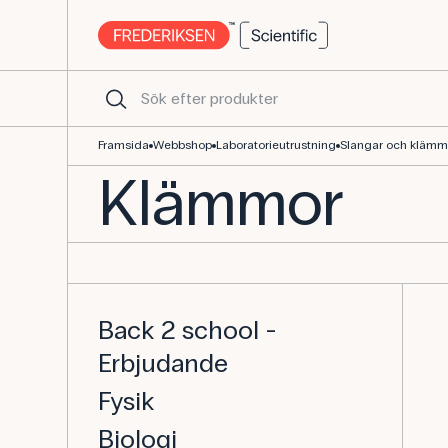
Klämmor för slangar och labb | Köp här
Framsida
Webbshop
Laboratorieutrustning
Slangar och klämm
Klämmor
Back 2 school -
Erbjudande
Fysik
Biologi