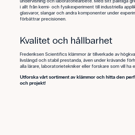
undervisning och laboratoriearbete. Med sitt pålitliga
i allt från kemi- och fysikexperiment till industriella app
glasvaror, slangar och andra komponenter under experim
förbättrar precisionen.
Kvalitet och hållbarhet
Frederiksen Scientifics klämmor är tillverkade av högkvali
livslängd och stabil prestanda, även under krävande förhå
alla lärare, laboratorietekniker eller forskare som vill ha 
Utforska vårt sortiment av klämmor och hitta den per
och projekt!