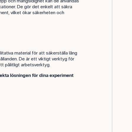
 grepp och mångsidighet kan de användas
likationer. De gör det enkelt att säkra
ent, vilket ökar säkerheten och
tativa material för att säkerställa lång
llanden. De är ett viktigt verktyg för
ett pålitligt arbetsverktyg.
fekta lösningen för dina experiment