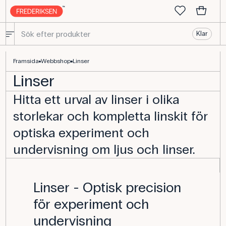
Klar
Objektiv och tillbehör - All fysikalisk utrustning
Framsida
Webbshop
Linser
Linser
Hitta ett urval av linser i olika
storlekar och kompletta linskit för
optiska experiment och
undervisning om ljus och linser.
Linser - Optisk precision
för experiment och
undervisning