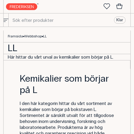
Klar
Kemikalier med L – för undervisning och laboratorier
Framsida
Webbshop
LL
LL
Här hittar du vårt urval av kemikalier som börjar på L.
Kemikalier som börjar
på L
I den här kategorin hittar du vårt sortiment av
kemikalier som börjar på bokstaven L.
Sortimentet är särskilt utvalt för att tillgodose
behoven inom undervisning, forskning och
laboratoriearbete. Produkterna är av hög
kvalitet och garanterar precision vid både