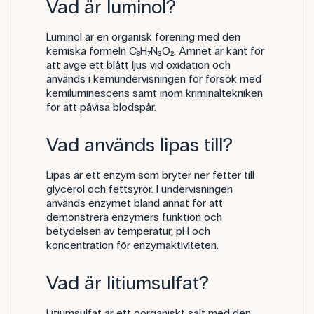
Vad är luminol?
Luminol är en organisk förening med den
kemiska formeln C₈H₇N₃O₂. Ämnet är känt för
att avge ett blått ljus vid oxidation och
används i kemundervisningen för försök med
kemiluminescens samt inom kriminaltekniken
för att påvisa blodspår.
Vad används lipas till?
Lipas är ett enzym som bryter ner fetter till
glycerol och fettsyror. I undervisningen
används enzymet bland annat för att
demonstrera enzymers funktion och
betydelsen av temperatur, pH och
koncentration för enzymaktiviteten.
Vad är litiumsulfat?
Litiumsulfat är ett oorganiskt salt med den