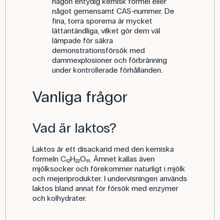
någon entydig kemisk formel eller
något gemensamt CAS-nummer. De
fina, torra sporerna är mycket
lättantändliga, vilket gör dem väl
lämpade för säkra
demonstrationsförsök med
dammexplosioner och förbränning
under kontrollerade förhållanden.
Vanliga frågor
Vad är laktos?
Laktos är ett disackarid med den kemiska
formeln C₁₂H₂₂O₁₁. Ämnet kallas även
mjölksocker och förekommer naturligt i mjölk
och mejeriprodukter. I undervisningen används
laktos bland annat för försök med enzymer
och kolhydrater.