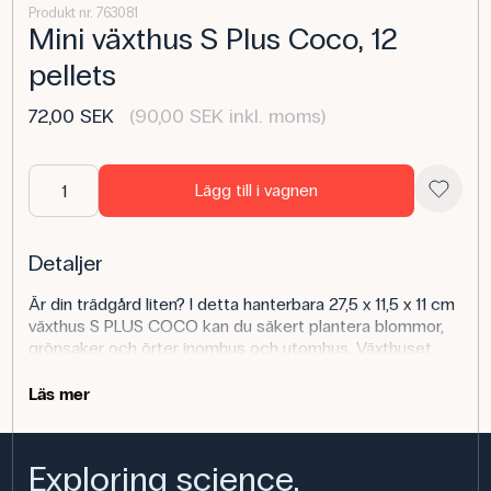
Produkt nr. 763081
Mini växthus S Plus Coco, 12
pellets
72,00 SEK
(90,00 SEK inkl. moms)
Lägg till i vagnen
Detaljer
Är din trädgård liten? I detta hanterbara 27,5 x 11,5 x 11 cm
växthus S PLUS COCO kan du säkert plantera blommor,
grönsaker och örter inomhus och utomhus. Växthuset
står säkert på smala fönsterbrädor och hyllor och ger
växterna idealiska växtförhållanden. Förökningslocket och
Läs mer
brickan är gjorda av upp till 80 % återvunnen plastfilm.
Tillverkad av upp till 80 % återvunnen plast
Exploring science,