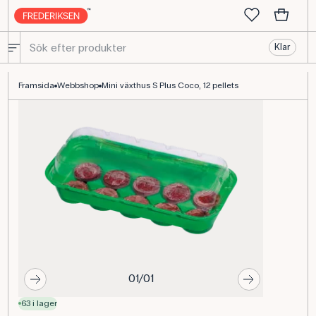
Klar
Mini Greenhouse S Plus Coco, 12 pellets - Premium skolmaterial -
Framsida
Webbshop
Mini växthus S Plus Coco, 12 pellets
01/01
63 i lager