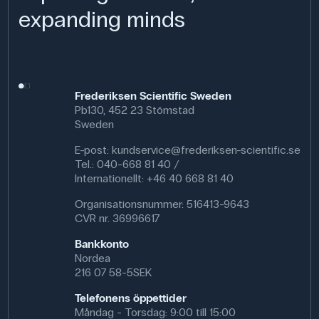
Säker mat
expanding minds
Mått: 27,5 x 11,5 x 11 cm
Plus 12 svällande tabletter för kokos
Färg: Grön
Frederiksen Scientific Sweden
100% återvinningsbar
Pb130, 452 23 Stömstad
Sweden
För att odlingen ska fungera behöver groddar mycket
ljus, värme och hög luftfuktighet. Underlaget ska alltid
E-post:
kundservice@frederiksen-scientific.se
vara fuktigt, men kokostabletterna ska inte ligga
Tel.: 040-668 81 40 /
permanent i vatten. Avluftning flera gånger om dagen
Internationellt: +46 40 668 81 40
förhindrar övervattning
Organisationsnummer: 516413-9643
CVR nr. 36996617
Denna text är översatt med AI från vår danska webbplats
Bankkonto
frederiksen-scientific.dk. Innehållet har kvalitetssäkrats
Nordea
professionellt, men översättningsfel kan förekomma
216 07 58-5SEK
Telefonens öppettider
Måndag - Torsdag: 9:00 till 15:00