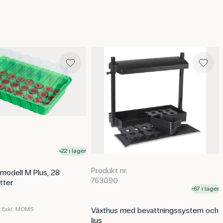
Fröna bör helst planteras samm
med tiden. De bör förvaras på en 
bibehålla kvaliteten fram till anv
Användning av produkten
Majsfröna ger eleverna möjlighet
nedärvning och tillämpa den i pr
kopplas till ämnen som ärftligh
arv. Eleverna kan härleda korsn
observerade och förväntade förde
genetiska principer.
Fröna kan också användas i kurser
biologisk variation undervisas, ti
22 i lager
samband med demonstrationsexpe
Produkt nr.
 modell M Plus, 28
Specifikationer
763090
tter
67 i lager
Antal: 100 stk.
Brand: Carolina
Växthus med bevattningssystem och
Exkl. MOMS
ljus
Denna text är översatt med AI frå