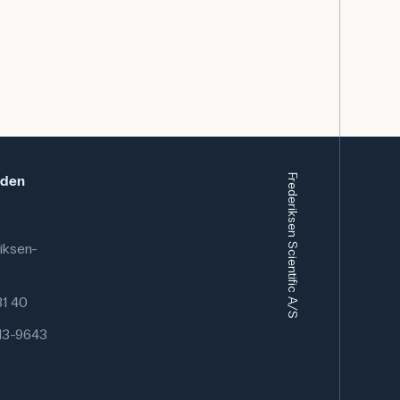
rofessionellt, men översättningsfel kan förekomma.
eden
Frederiksen Scientific A/S
iksen-
 81 40
13-9643