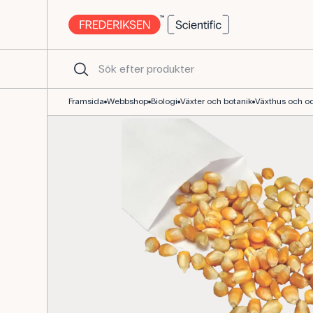
Majsfrö 9:3:3:1 för genetiska försök, cirka 100 frön
Framsida
Webbshop
Biologi
Växter och botanik
Växthus och od