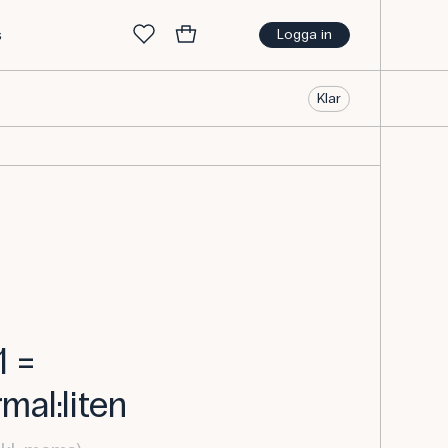
s
Logga in
Klar
1 =
mal:liten