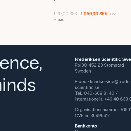
Innehållet har kvalitetssäkrats p
1 167,00 SEK
1 050,00 SEK
Exkl.
MOMS
ience,
Frederiksen Scientific Sw
Pb130, 452 23 Stömstad
Sweden
inds
E-post:
kundservice@freder
scientific.se
Tel.: 040-668 81 40 /
Internationellt: +46 40 668
Organisationsnummer: 5164
CVR nr. 36996617
Bankkonto