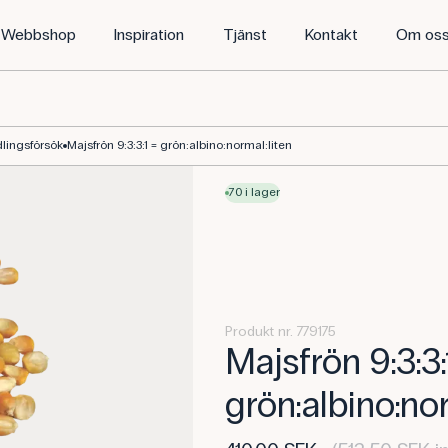
Webbshop
Inspiration
Tjänst
Kontakt
Om os
lingsförsök
Majsfrön 9:3:3:1 = grön:albino:normal:liten
70 i lager
Produkt nr. 779175
Majsfrön 9:3:3:
grön:albino:nor