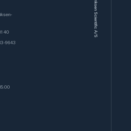
Frederiksen Scientific A/S
iksen-
 81 40
13-9643
15:00