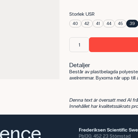
Storlek USR
40
42
41
44
45
39
Detaljer
Består av plastbelagda polyeste
axelremmar. Byxorna når upp till 
Denna text är översatt med AI frå
Innehållet har kvalitetssäkrats p
ience,
Frederiksen Scientific Sw
Pb130, 452 23 Stömstad