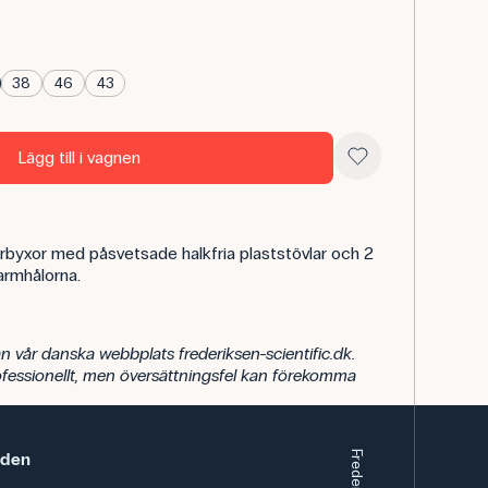
38
46
43
Lägg till i vagnen
rbyxor med påsvetsade halkfria plaststövlar och 2
armhålorna.
n vår danska webbplats frederiksen-scientific.dk.
rofessionellt, men översättningsfel kan förekomma
eden