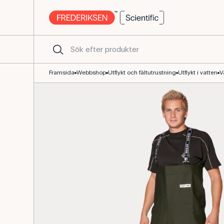
Waders strl. 39 med halkfria plaststövlar
Framsida
Webbshop
Utflykt och fältutrustning
Utflykt i vatten
V