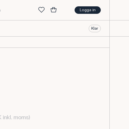
s
Logga in
Klar
K inkl. moms)