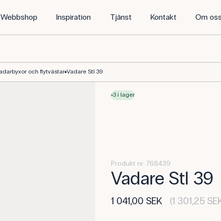
Webbshop
Inspiration
Tjänst
Kontakt
Om os
adarbyxor och flytvästar
Vadare Stl 39
3 i lager
Produkt nr. 768439
Vadare Stl 39
1 041,00 SEK
(1 301,25 SE