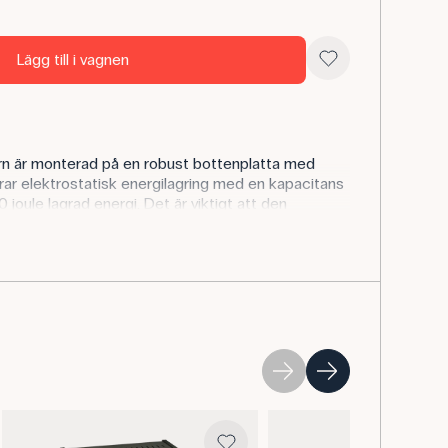
Lägg till i vagnen
n är monterad på en robust bottenplatta med
rar elektrostatisk energilagring med en kapacitans
 joule lagrad energi. Det är viktigt att den
nte överskrids och att rätt polaritet observeras.
satorn för att demonstrera energilagring, laddning
sar. Eleverna kan utforska hur kondensatorer
 att jämna ut spänningar eller lagra energi.
ör att demonstrera kapacitans och