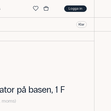
s
Logga in
Klar
tor på basen, 1 F
l. moms)