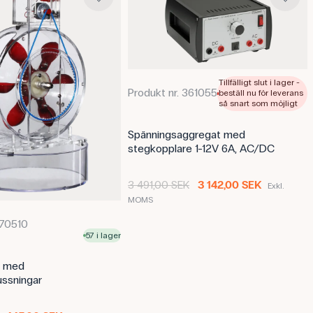
Dimensioner: (L x B) 120 mm
Tolerans: -10/+30% %
Spänning: 5.5 V
Denna text är översatt med AI frå
Innehållet har kvalitetssäkrats p
Tillfälligt slut i lager -
Produkt nr. 361055
beställ nu för leverans
så snart som möjligt
Spänningsaggregat med
stegkopplare 1-12V 6A, AC/DC
3 491,00 SEK
3 142,00 SEK
Exkl.
MOMS
170510
57 i lager
n med
ssningar