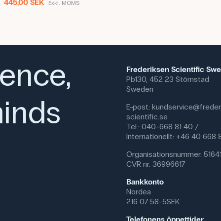
445,00 SEK
Exkl. MOMS
ience,
Frederiksen Scientific Sw
Pb130, 452 23 Stömstad
Sweden
inds
E-post:
kundservice@freder
scientific.se
Tel.: 040-668 81 40 /
Internationellt: +46 40 668
Organisationsnummer: 5164
CVR nr. 36996617
Bankkonto
Nordea
216 07 58-5SEK
Telefonens öppettider