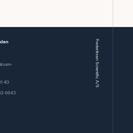
eden
Frederiksen Scientific A/S
iksen-
 81 40
13-9643