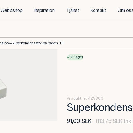
Webbshop
Inspiration
Tjänst
Kontakt
Om os
på box
Superkondensator på basen, 1 F
79 i lager
Produkt nr. 429300
Superkondensa
91,00 SEK
(113,75 SEK ink