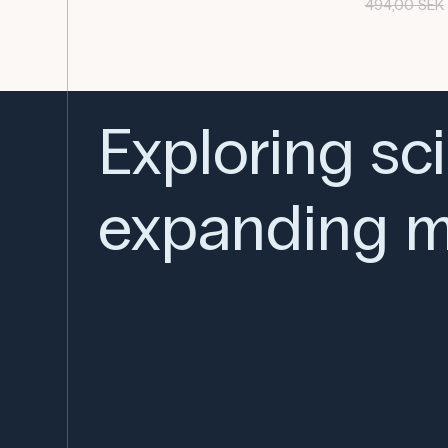
494,00 SEK
Exploring sc
expanding m