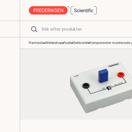
Kapacitor 1 F SuperCap på basplatta för elektronik
Framsida
Webbshop
Fysik
Elektronik
Komponenter monterade 