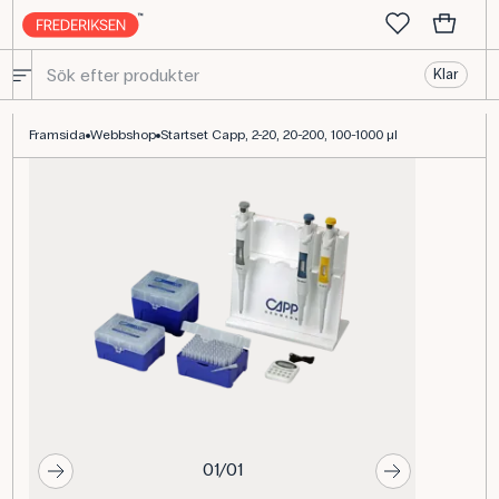
Klar
Startkit Capp Bravo-pipetter 2–1000 µL med tillbehör
Framsida
Webbshop
Startset Capp, 2-20, 20-200, 100-1000 µl
01/01