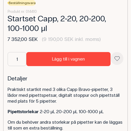
Beställningsvara
Produkt nr. 014410
Startset Capp, 2-20, 20-200,
100-1000 µl
7 352,00 SEK
(9 190,00 SEK inkl. moms)
Lägg till i vagnen
Detaljer
Praktiskt startkit med 3 olika Capp Bravo-pipetter, 3
lådor med pipettspetsar, digitalt stoppur och pipettställ
med plats för 5 pipetter.
Pipettstorlekar
2-20 µL 20-200 µL 100-1000 µL
Om du behöver andra storlekar på pipetter kan de läggas
till som en extra beställning.