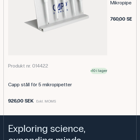
Mikropipettspe
760,00 SEK
E
Produkt nr. 014422
10 i lager
Capp ståll för 5 mikropipetter
926,00 SEK
Exkl. MOMS
Exploring science,