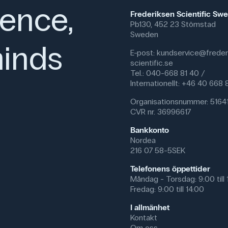
ience,
Frederiksen Scientific Sw
Pb130, 452 23 Stömstad
Sweden
inds
E-post:
kundservice@freder
scientific.se
Tel.: 040-668 81 40 /
Internationellt: +46 40 668
Organisationsnummer: 5164
CVR nr. 36996617
Bankkonto
Nordea
216 07 58-5SEK
Telefonens öppettider
Måndag - Torsdag: 9:00 till 
Fredag: 9:00 till 14:00
I allmänhet
Kontakt
Om oss