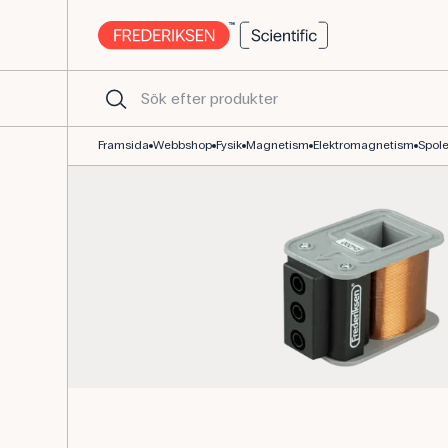
Spole elev 200/400 vindingar till elektromagnetism
Framsida
Webbshop
Fysik
Magnetism
Elektromagnetism
Spole