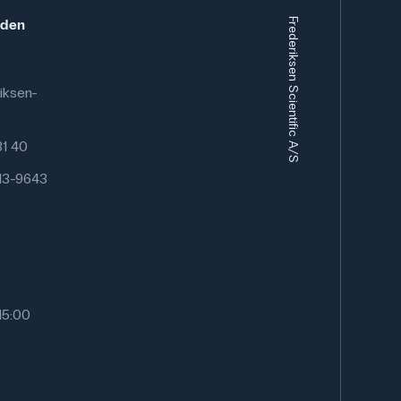
eden
Frederiksen Scientific A/S
iksen-
 81 40
13-9643
15:00