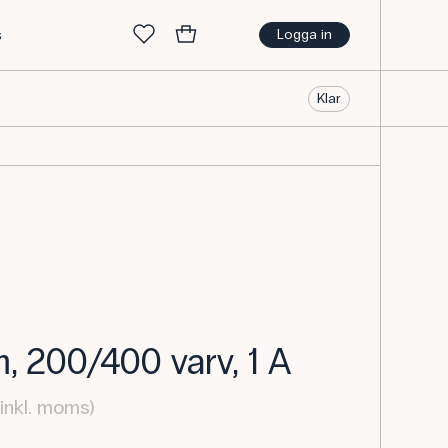
s
Logga in
Klar
m, 200/400 varv, 1 A
inkl. moms)