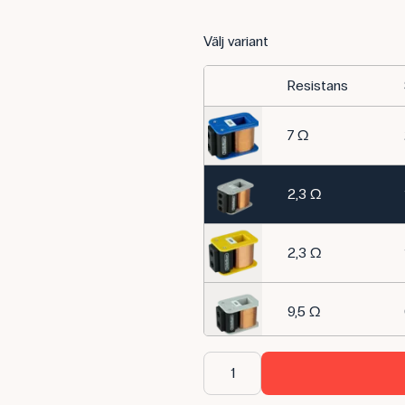
Välj variant
Resistans
7 Ω
2,3 Ω
2,3 Ω
9,5 Ω
33 Ω