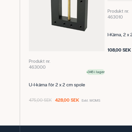
Produkt nr.
463010
I-Kärna, 2 x
108,00 SEK
Produkt nr.
463000
345 i lager
U-I-kärna för 2 x 2 cm spole
475,00 SEK
428,00 SEK
Exkl. MOMS