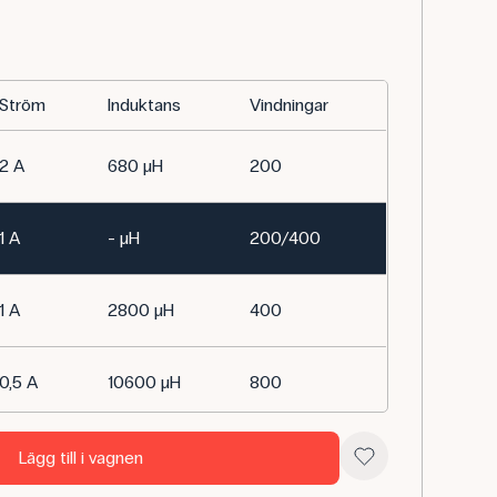
Ström
Induktans
Vindningar
2 A
680 µH
200
1 A
- µH
200/400
1 A
2800 µH
400
0,5 A
10600 µH
800
0,25 A
4200 µH
1600
Lägg till i vagnen