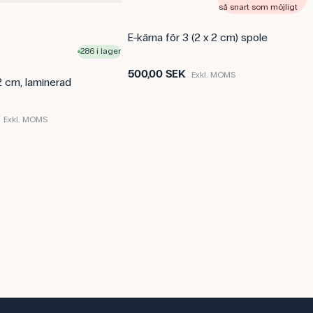
Ström: 1 A
så snart som möjligt
Induktans: - µH
Vindningar: 200/400
E-kärna för 3 (2 x 2 cm) spole
286 i lager
Denna text är översatt med AI frå
Innehållet har kvalitetssäkrats p
500,00 SEK
Exkl. MOMS
 2 cm, laminerad
Exkl. MOMS