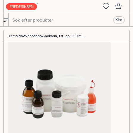
Klar
Saccharin 1% lösning, 100 mL för kemilaboratoriet
Framsida
Webbshop
Sackarin, 1 %, opl. 100 mL