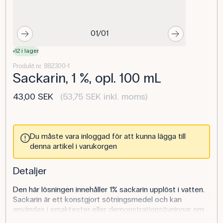
01/01
12 i lager
Produkt nr. 882300-1
Sackarin, 1 %, opl. 100 mL
43,00 SEK
(53,75 SEK inkl. moms)
Du måste vara inloggad för att kunna lägga till
denna artikel i varukorgen
Detaljer
Den här lösningen innehåller 1% sackarin upplöst i vatten.
Sackarin är ett konstgjort sötningsmedel och kan
användas i smaktester eller demonstrationsövningar om
lösningar, mängder av ämnen och molekylära strukturer.