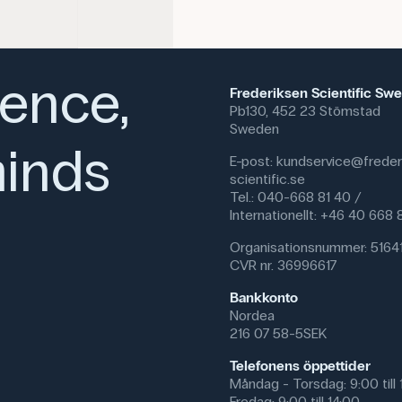
ience,
Frederiksen Scientific Sw
Pb130, 452 23 Stömstad
Sweden
inds
E-post:
kundservice@freder
scientific.se
Tel.: 040-668 81 40 /
Internationellt: +46 40 668
Organisationsnummer: 5164
CVR nr. 36996617
Bankkonto
Nordea
216 07 58-5SEK
Telefonens öppettider
Måndag - Torsdag: 9:00 till 
Fredag: 9:00 till 14:00