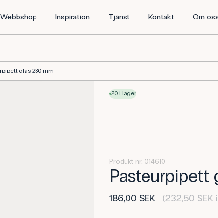
Webbshop
Inspiration
Tjänst
Kontakt
Om os
rpipett glas 230 mm
20 i lager
Produkt nr. 014610
Pasteurpipett
186,00 SEK
(232,50 SEK i