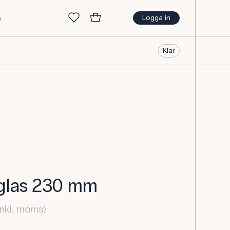
s
Logga in
Klar
 glas 230 mm
nkl. moms)