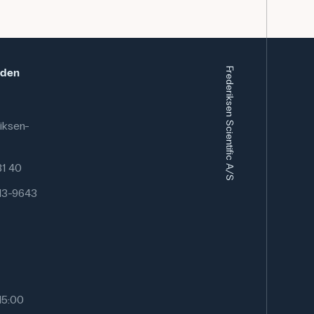
eden
Frederiksen Scientific A/S
iksen-
 81 40
13-9643
15:00