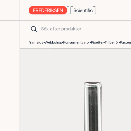
Pasteurpipette glas 230 mm till laboratoriebru
Framsida
Webbshop
Konsumentvaror
Pipetter
Tillbehör
Pasteu