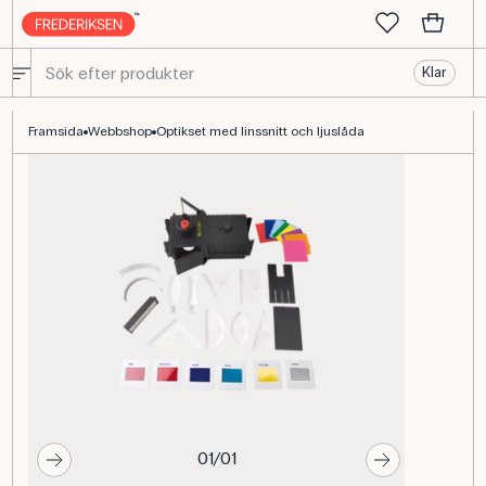
Klar
Optiksæt med linsesnit och ljuslåda för optikundervisning
Framsida
Webbshop
Optikset med linssnitt och ljuslåda
01/01