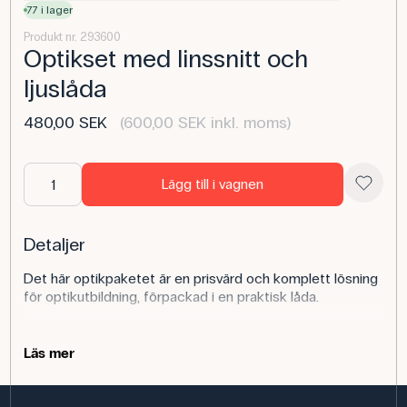
77 i lager
Produkt nr. 293600
Optikset med linssnitt och
ljuslåda
480,00 SEK
(600,00 SEK inkl. moms)
Lägg till i vagnen
Detaljer
Det här optikpaketet är en prisvärd och komplett lösning
för optikutbildning, förpackad i en praktisk låda.
Satsen innehåller:
Läs mer
Ljuslåda med kondensorlins
2 plastplattor med slits för 1, 2 eller 3 strålar och
bred slits för färgspektra