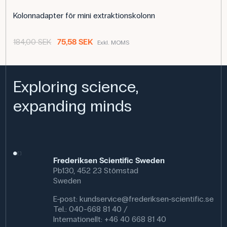
Kolonnadapter för mini extraktionskolonn
184,00 SEK
75,58 SEK
Exkl. MOMS
Exploring science,
expanding minds
Frederiksen Scientific Sweden
Pb130, 452 23 Stömstad
Sweden
E-post:
kundservice@frederiksen-scientific.se
Tel.: 040-668 81 40 /
Internationellt: +46 40 668 81 40