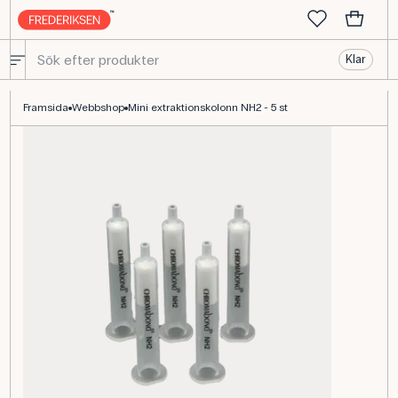
Klar
Mini ekstraktionskolonne NH2 för fastfasextraktion
Framsida
Webbshop
Mini extraktionskolonn NH2 - 5 st