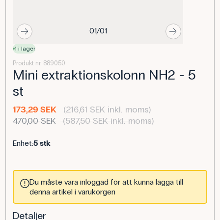
01/01
1 i lager
Produkt nr. 889050
Mini extraktionskolonn NH2 - 5
st
173,29 SEK
(216,61 SEK inkl. moms)
470,00 SEK
(587,50 SEK inkl. moms)
Enhet:
5 stk
Du måste vara inloggad för att kunna lägga till
denna artikel i varukorgen
Detaljer