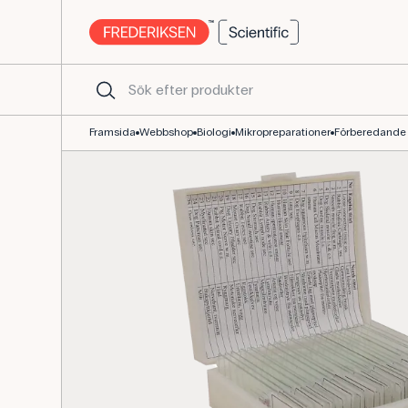
Mikropreparat-kit, histologi, 25 preparater för cellstudier
Framsida
Webbshop
Biologi
Mikropreparationer
Förberedande 