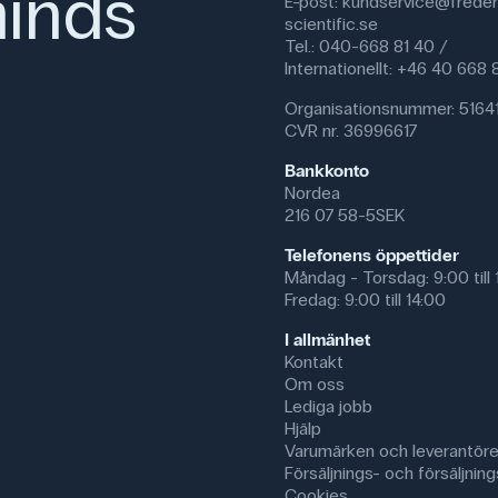
inds
E-post:
kundservice@freder
Mikroberedningssatsen innehålle
scientific.se
Tel.: 040-668 81 40 /
Oesofagus, hund, c.s.
Internationellt: +46 40 668
Hud, människa, sek.
Mjälte, hund, sek.
Organisationsnummer: 5164
Flat bindväv, människa, sek
CVR nr. 36996617
Blod, människa, utstryk
Skelettmuskulatur, hund, l.
Bankkonto
Removed smooth muscle, f
Nordea
Hjärtmuskel, hund, l.s.
216 07 58-5SEK
Motorisk nerv, gris, etc.
Ryggmärg, kanin, c.s.
Telefonens öppettider
Mage, hund, sek.s.
Måndag - Torsdag: 9:00 till 
Tunntarm, hund, sek.
Fredag: 9:00 till 14:00
Lunga, människa, sek.
Testikel, kanin, sek.
I allmänhet
Ovarie, mus, sek.
Kontakt
Urinblåsa, hund, sek.
Om oss
Mukosa, människa, utstryk
Lediga jobb
Skivepitel, hund, sp.
Hjälp
Bug sputum körtel, hund, s
Varumärken och leverantöre
Myeliniserad nerv, människ
Försäljnings- och försäljnings
Semen, människa, utstryk
Cookies