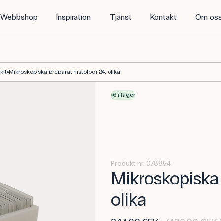
Webbshop
Inspiration
Tjänst
Kontakt
Om os
kit
Mikroskopiska preparat histologi 24, olika
6 i lager
Produkt nr. 078854
Mikroskopiska 
olika