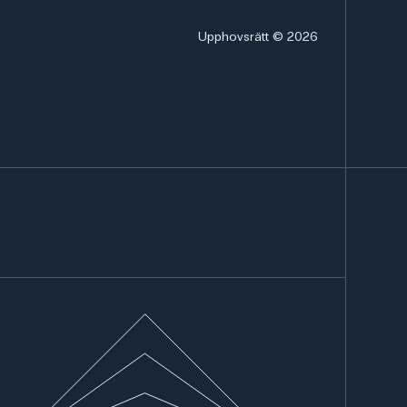
Upphovsrätt © 2026
de
is inom biologi och bioteknik där det gör det
a skillnader och likheter i vävnadsstruktur mellan
ning i cellbiologi, anatomi, fysiologi och
s i övningar som muskelvävnadsstruktur,
er.
 typ av histologikit i hälsoutbildning,
orier där studenter och yrkesverksamma behöver
vävnadskunskap.
n vår danska webbplats frederiksen-scientific.dk.
rofessionellt, men översättningsfel kan förekomma.