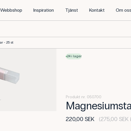
Webbshop
Inspiration
Tjänst
Kontakt
Om os
 - 25 st
24 i lager
Produkt nr. 050700
Magnesiumstav
220,00 SEK
(275,00 SEK 