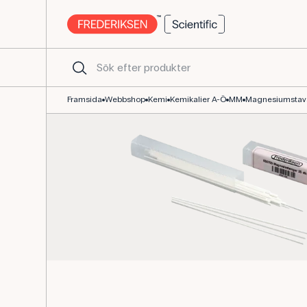
Magnesiastavar 25-pack för flamfärgtest och spektralanalys
Framsida
Webbshop
Kemi
Kemikalier A-Ö
MM
Magnesiumstavar