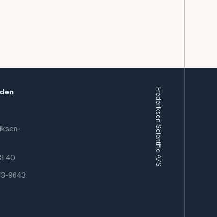
eden
Frederiksen Scientific A/S
iksen-
 81 40
13-9643