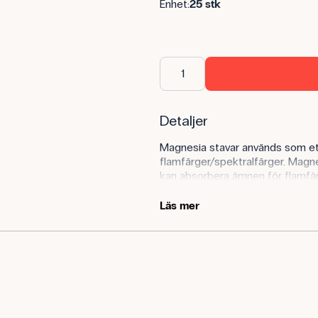
Enhet:
25 stk
Detaljer
Magnesia stavar används som ett a
flamfärger/spektralfärger. Magne
kan absorbera ämnen för flamfär
flamfärg själv. Varje flamfärg hä
Läs mer
Produktens användningsområ
Magnesiastavar kan användas i k
karakteristiska flamfärger. Det
bränns i lågan på en bunsenbrän
och ett nytt prov kan applicera
upprepningar med rena resultat.