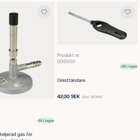
Specifikationer
Antal: 25 stk.
Denna text är översatt med AI frå
Innehållet har kvalitetssäkrats p
Produkt nr.
005500
28 i lager
Gnisttändare
42,00 SEK
Exkl. MOMS
91 i lager
eljerad gas för