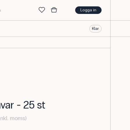
s
Logga in
Klar
ar - 25 st
inkl. moms)