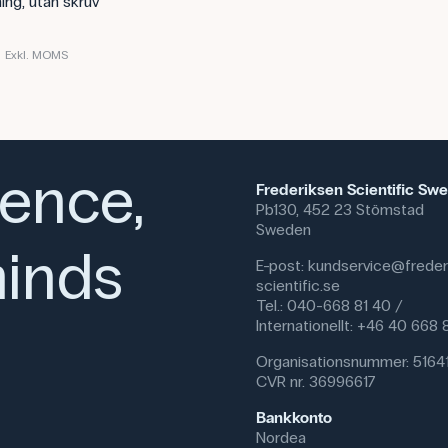
ing, utan skruv
Exkl. MOMS
ience,
Frederiksen Scientific Sw
Pb130, 452 23 Stömstad
Sweden
inds
E-post:
kundservice@freder
scientific.se
Tel.: 040-668 81 40 /
Internationellt: +46 40 668
Organisationsnummer: 5164
CVR nr. 36996617
Bankkonto
Nordea