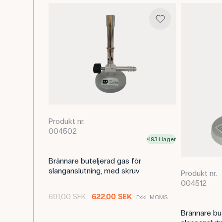
Produkt nr.
004502
193 i lager
Brännare buteljerad gas för
slanganslutning, med skruv
Produkt nr.
004512
691,00 SEK
622,00 SEK
Exkl. MOMS
Brännare but