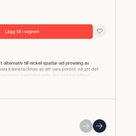
Lägg till i vagnen
lternativ till nickel spatlar vid provning av
sia kännetecknas av att vara poröst, så att det
gstester, samtidigt som det inte har någon
rrör därför från det ämne som appliceras.
de
emilektioner för att testa grundämnens
 porösa materialet absorberar ämnet, som sedan
nare. Efter användning bryts spetsen på staven av
s. Denna metod gör det enkelt att utföra många