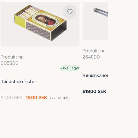
n vår danska webbplats frederiksen-scientific.dk.
rofessionellt, men översättningsfel kan förekomma.
Produkt nr.
Tillfälligt
264800
Produkt nr.
beställ n
så snart
005600
959 i lager
Bensinkanon med tänder
Tändstickor stor
619,00 SEK
Exkl. MOMS
20,00 SEK
18,00 SEK
Exkl. MOMS