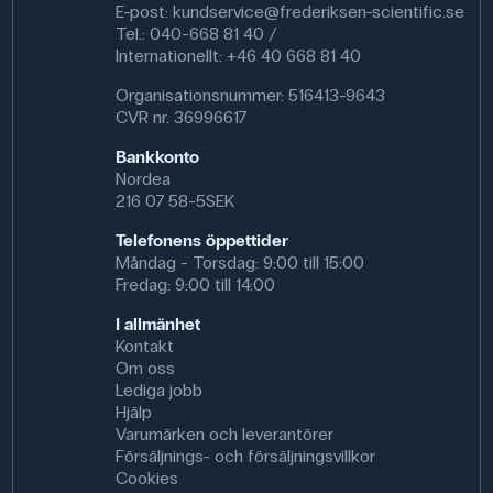
Specifikationer
E-post:
kundservice@frederiksen-scientific.se
Tel.: 040-668 81 40 /
Vægt (g): 800 g
Internationellt: +46 40 668 81 40
Renhed: Ren
CAS NR: 7791-18-6
Organisationsnummer: 516413-9643
Molmasse: 203.3 g/mol
CVR nr. 36996617
Formel: MgCl₂ · 6H₂O
Bankkonto
Denna text är översatt med AI från vår danska webbplats
Nordea
frederiksen-scientific.dk. Innehållet har kvalitetssäkrats
216 07 58-5SEK
professionellt, men översättningsfel kan förekomma.
Telefonens öppettider
Måndag - Torsdag: 9:00 till 15:00
Fredag: 9:00 till 14:00
I allmänhet
Kontakt
Om oss
Lediga jobb
Hjälp
Varumärken och leverantörer
Försäljnings- och försäljningsvillkor
Cookies