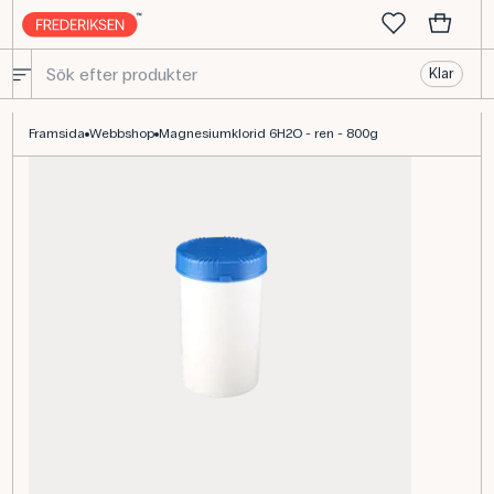
Klar
Magnesiumklorid ren, 800 g, MgCl2 6H2O kemikalie
Framsida
Webbshop
Magnesiumklorid 6H2O - ren - 800g