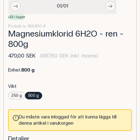
01/01
33 i lager
Produkt nr. 860400-4
Magnesiumklorid 6H2O - ren -
800g
470,00 SEK
(587,50 SEK inkl. moms)
Enhet:
800 g
Vikt
250 g
800 g
Du måste vara inloggad för att kunna lägga till
denna artikel i varukorgen
Detaljer