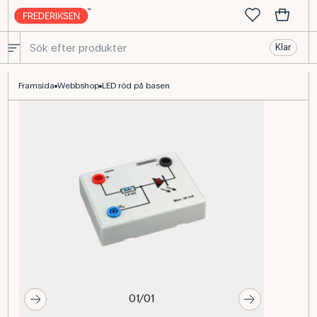
Klar
Röd LED på platta med seriemotstånd för mätning
Framsida
Webbshop
LED röd på basen
01/01