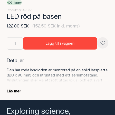
105 i lager
Produkt nr. 429370
LED röd på basen
122,00 SEK
(152,50 SEK inkl. moms)
Lägg till i vagnen
Detaljer
Den här röda lysdioden är monterad på en solid basplatta
(120 x 90 mm) och utrustad med ett seriemotstånd.
Anslutningen sker via ett rött uttag (plus) och ett svart
uttag (minus). En tredje blå bussning är ansluten runt
seriemotståndet för att mäta spänningsfallet direkt över
Läs mer
dioden. K
Produktens användningsområde
Exploring science,
På fysiklektionerna är lysdioden lämplig för experiment