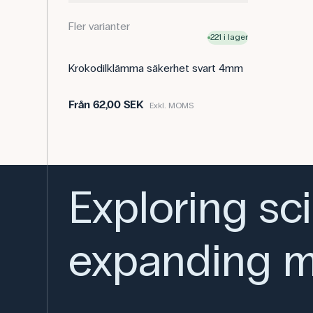
Fler varianter
221 i lager
Krokodilklämma säkerhet svart 4mm
Från
62,00 SEK
Exkl. MOMS
Exploring sc
expanding m