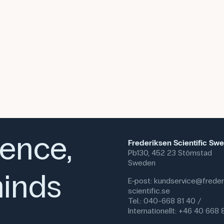
Denna text är översatt med AI frå
Innehållet har kvalitetssäkrats p
ience,
Frederiksen Scientific Sw
Pb130, 452 23 Stömstad
Sweden
inds
E-post:
kundservice@freder
scientific.se
Tel.: 040-668 81 40 /
Internationellt: +46 40 668