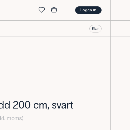
s
Logga in
Klar
dd 200 cm, svart
nkl. moms)