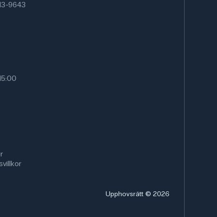
13-9643
15:00
r
villkor
Upphovsrätt © 2026