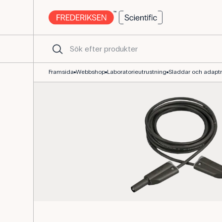
Säkerhetskabel 200 cm, svart, högflexibel silikonisolerad
Framsida
Webbshop
Laboratorieutrustning
Sladdar och adaptr