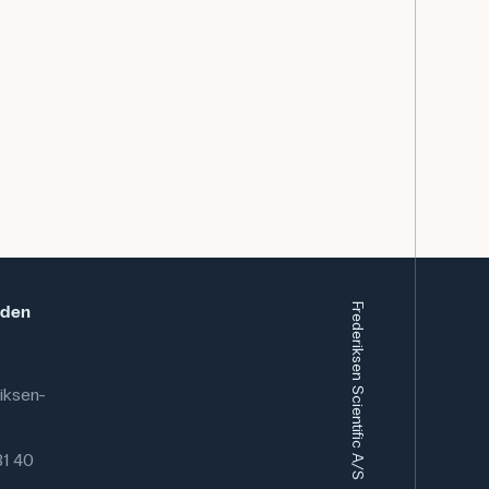
n vår danska webbplats frederiksen-scientific.dk.
rofessionellt, men översättningsfel kan förekomma.
eden
Frederiksen Scientific A/S
iksen-
 81 40