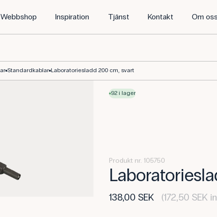
Webbshop
Inspiration
Tjänst
Kontakt
Om os
ar
Standardkablar
Laboratoriesladd 200 cm, svart
92 i lager
Produkt nr. 105750
Laboratoriesla
138,00 SEK
(172,50 SEK i