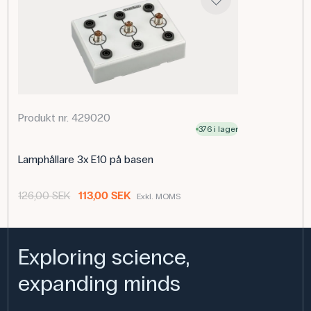
Produkt nr. 429020
376 i lager
Lamphållare 3x E10 på basen
126,00 SEK
113,00 SEK
Exkl. MOMS
Exploring science,
expanding minds