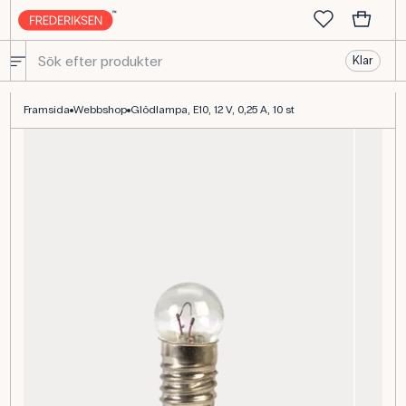
Klar
Glödlampa, 12 V, 0,25 A - Skolmaterial av hög kvalitet - Frederikse
Framsida
Webbshop
Glödlampa, E10, 12 V, 0,25 A, 10 st