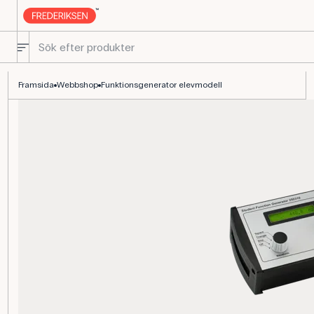
Funktionsgenerator, elev – 0,05 Hz till 50 kHz
Framsida
Webbshop
Funktionsgenerator elevmodell