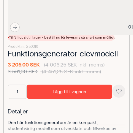
01
Tillfälligt slut i lager - beställ nu för leverans så snart som möjligt
Produkt nr. 250310
Funktionsgenerator elevmodell
3 205,00 SEK
(4 006,25 SEK inkl. moms)
3 561,00 SEK
(4 451,25 SEK inkl. moms)
Lägg till i vagnen
Detaljer
Den här funktionsgeneratorn är en kompakt,
studentvänlig modell som utvecklats och tillverkas av