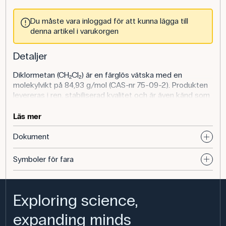
Du måste vara inloggad för att kunna lägga till
denna artikel i varukorgen
Detaljer
Diklormetan (CH₂Cl₂) är en färglös vätska med en
molekylvikt på 84,93 g/mol (CAS-nr 75-09-2). Produkten
levereras i ren, stabiliserad kvalitet och är även känd som
akryllim.
Läs mer
Användning av produkten
Dokument
På gymnasiet kan diklormetan användas som
lösningsmedel för organiska extraktioner,
Symboler för fara
polymerrelaterade experiment och i analyser där ett
klorerat lösningsmedel krävs. Eleverna kan få insikt i hur
lösningsmedel väljs utifrån polaritet och löslighet.
Exploring science,
Diklormetan används i laboratorier och industri för
avfettning, som reaktionsmedium vid syntes och för
expanding minds
extraktion vid kemiska analyser.