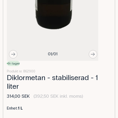
01/01
9 i lager
Produkt nr. 862900
Diklormetan - stabiliserad - 1
liter
314,00 SEK
(392,50 SEK inkl. moms)
Enhet:
1 L