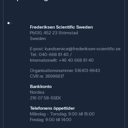
Anmärkning: Diklormetan får inte användas i skolor och
kräver strikta säkerhetsåtgärder. Där det är möjligt bör
det ersättas med mindre problematiska lösningsmedel
som pentan eller isooktan. Ämnet är hälsofarligt och ska
Frederiksen Scientific Sweden
alltid hanteras i ett dragskåp med lämplig
Pb130, 452 23 Stömstad
skyddsutrustning.
Sweden
Specifikationer
E-post:
kundservice@frederiksen-scientific.se
Tel.: 040-668 81 40 /
Volumen: 1000 mL
Internationellt: +46 40 668 81 40
Synonym: Acryl lim, Dichlormethan , Dichlormethan
(Acryl-lim)
Organisationsnummer: 516413-9643
Renhed: Ren
CVR nr. 36996617
CAS NR: 745-09-2
Molmasse: 84.93 g/mol
Bankkonto
Formel: CH₂Cl₂
Nordea
216 07 58-5SEK
Denna text är översatt med AI från vår danska webbplats
frederiksen-scientific.dk. Innehållet har kvalitetssäkrats
Telefonens öppettider
professionellt, men översättningsfel kan förekomma.
Måndag - Torsdag: 9:00 till 15:00
Fredag: 9:00 till 14:00