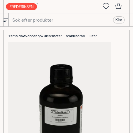
Klar
Diklormethan stabiliserat, kemisk lösningsmedel CH₂Cl₂
Framsida
Webbshop
Diklormetan - stabiliserad - 1 liter