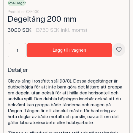
254 i lager
Produkt nr. 035000
Degeltång 200 mm
30,00 SEK
(37,50 SEK inkl. moms)
Lägg till i vagnen
Detaljer
Clevis-tång i rostfritt stål (18/8). Dessa degeltänger är
dubbelböjda för att inte bara göra det lättare att greppa
om degeln, utan också för att hålla den horisontell och
undvika spill. Den dubbla böjningen innebär också att du
bekvämt kan greppa både tänderna och magen på
tången. Tången är ett absolut måste för hantering av
heta deglar av både metall och porslin, oavsett om det
gäller laboratoriearbete eller hobbyarbete.