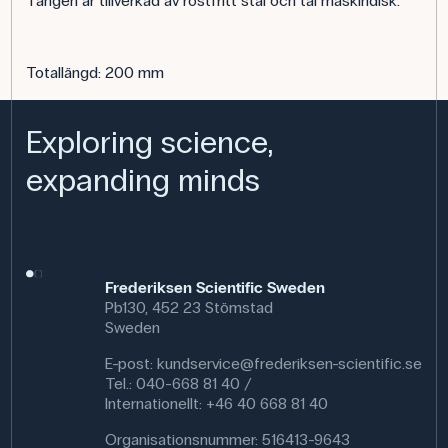
Tången är tillverkad av rostfritt stål och tål maskindisk.
Totallängd: 200 mm
Exploring science,
expanding minds
Frederiksen Scientific Sweden
Pb130, 452 23 Stömstad
Sweden
E-post:
kundservice@frederiksen-scientific.se
Tel.: 040-668 81 40 /
Internationellt: +46 40 668 81 40
Organisationsnummer: 516413-9643