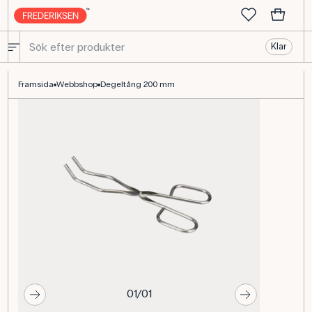
Klar
Tång för degel, 200 mm - Essential Chemistry Tool - Frederiksen 
Framsida
Webbshop
Degeltång 200 mm
01/01