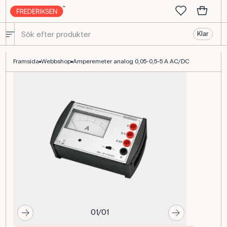
Klar
Amperemeter 0–5 A AC/DC, elektroniskt skyddad för undervisni
Framsida
Webbshop
Amperemeter analog 0,05-0,5-5 A AC/DC
01/01