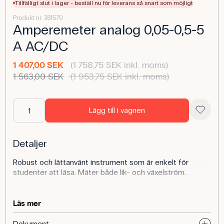
Tillfälligt slut i lager - beställ nu för leverans så snart som möjligt
Produkt nr. 381570
Amperemeter analog 0,05-0,5-5
A AC/DC
1 407,00 SEK
(1 758,75 SEK inkl. moms)
1 563,00 SEK
(1 953,75 SEK inkl. moms)
Lägg till i vagnen
Detaljer
Robust och lättanvänt instrument som är enkelt för
studenter att läsa. Mäter både lik- och växelström.
Instrumentet är elektroniskt skyddat mot överbelastning.
Försedd med 4 mm säkerhetsbussningar.
Läs mer
Dokument