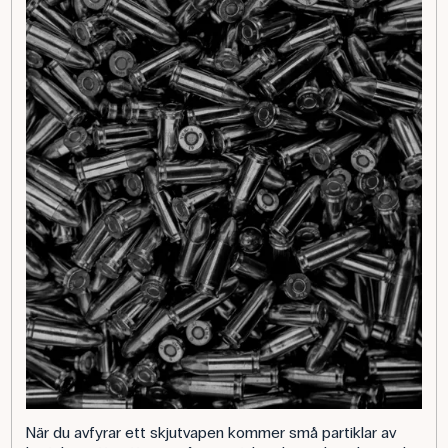
När du avfyrar ett skjutvapen kommer små partiklar av