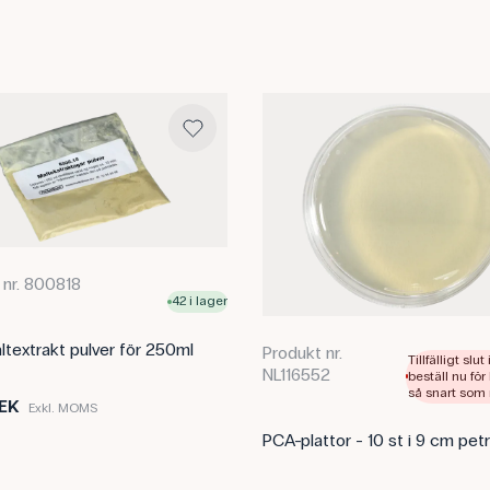
 nr. 800818
42 i lager
ltextrakt pulver för 250ml
Produkt nr.
Tillfälligt slut
NL116552
beställ nu för
så snart som 
SEK
Exkl. MOMS
PCA-plattor - 10 st i 9 cm petr