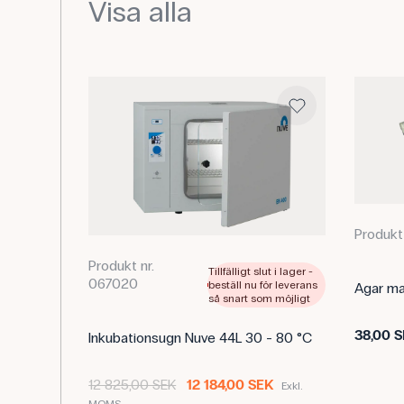
Visa alla
Produkt
Produkt nr.
Tillfälligt slut i lager -
067020
beställ nu för leverans
Agar ma
så snart som möjligt
38,00 
Inkubationsugn Nuve 44L 30 - 80 °C
12 825,00 SEK
12 184,00 SEK
Exkl.
MOMS