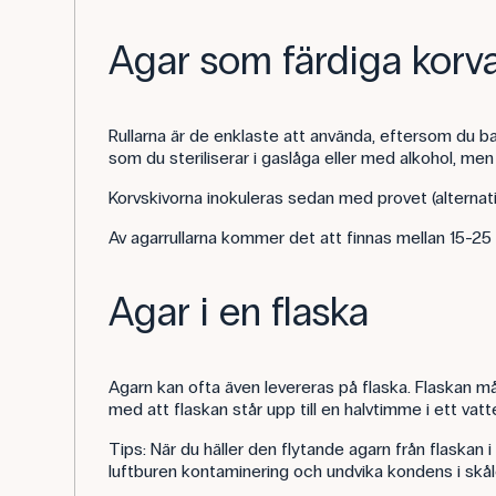
Agar som färdiga korvar
Rullarna är de enklaste att använda, eftersom du b
som du steriliserar i gaslåga eller med alkohol, men v
Korvskivorna inokuleras sedan med provet (alternati
Av agarrullarna kommer det att finnas mellan 15-25
Agar i en flaska
Agarn kan ofta även levereras på flaska. Flaskan m
med att flaskan står upp till en halvtimme i ett vat
Tips: När du häller den flytande agarn från flaskan 
luftburen kontaminering och undvika kondens i skål