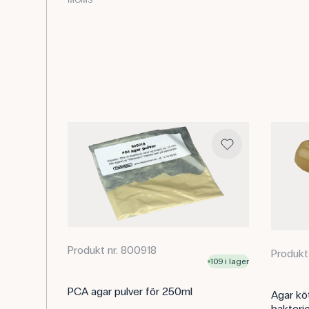
Produkt nr. 800918
Produkt
109 i lager
PCA agar pulver för 250ml
Agar kö
bakterie