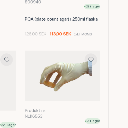
800940
62 i lager
PCA (plate count agar) i 250ml flaska
126,00 SEK
113,00 SEK
Exkl. MOMS
Produkt nr.
NL116553
13 i lager
32 i lager