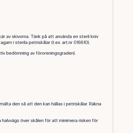
 av skivorna. Tänk på att använda en steril kniv
arn i sterila petriskålar (t.ex. art.nr 016610).
tativ bedömning av föroreningsgraden).
lta den så att den kan hällas i petriskålar. Räkna
a halvvägs över skålen för att minimera risken för