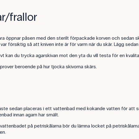
/frallor
ara öppnar påsen med den sterilt förpackade korven och sedan skär
ar försiktig så att kniven inte är för varm när du skär. Lägg sedan ag
vt kan du trycka agarskivan mot den yta du vill testa för en kvali
 prover beroende på hur tjocka skivorna skärs.
åste sedan placeras i ett vattenbad med kokande vatten för att smä
tenbad innan agarn har smält.
i vattenbadet på petriskålarna bör du lämna locket på petriskålarn
en.