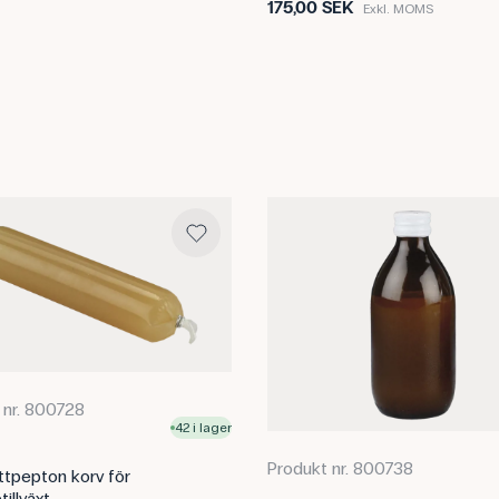
175,00 SEK
Exkl. MOMS
 nr. 800728
42 i lager
Produkt nr. 800738
ttpepton korv för
tillväxt