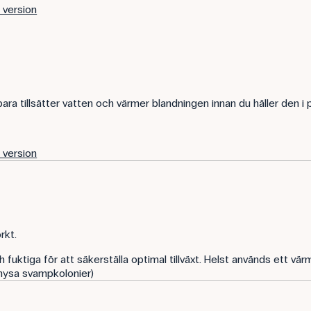
k version
bara tillsätter vatten och värmer blandningen innan du häller den i p
k version
rkt.
uktiga för att säkerställa optimal tillväxt. Helst används ett värm
 hysa svampkolonier)