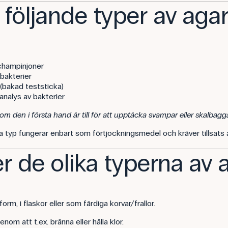
 följande typer av agar
 champinjoner
bakterier
 (bakad teststicka)
analys av bakterier
m den i första hand är till för att upptäcka svampar eller skalbagga
na typ fungerar enbart som förtjockningsmedel och kräver tillsats 
 de olika typerna av 
orm, i flaskor eller som färdiga korvar/frallor.
nom att t.ex. bränna eller hälla klor.