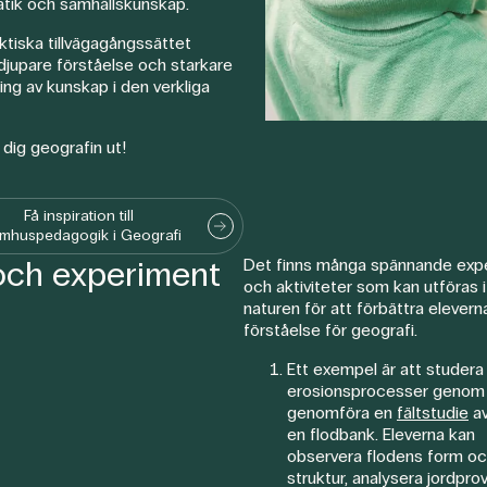
tik och samhällskunskap.
ktiska tillvägagångssättet
djupare förståelse och starkare
ning av kunskap i den verkliga
dig geografin ut!
Få inspiration till
mhuspedagogik i Geografi
r och experiment
Det finns många spännande exp
och aktiviteter som kan utföras i
naturen för att förbättra elevern
förståelse för geografi.
Ett exempel är att studera
erosionsprocesser genom 
genomföra en
fältstudie
av
en flodbank. Eleverna kan
observera flodens form o
struktur, analysera jordpro