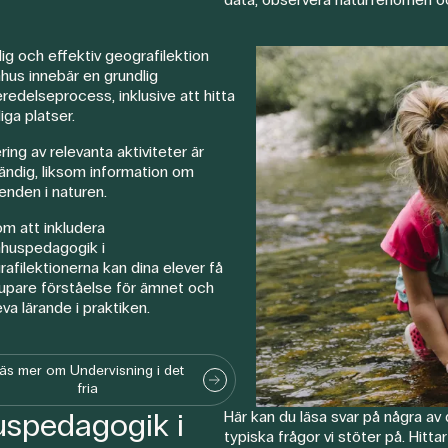
lig och effektiv geografilektion
hus innebär en grundlig
redelseprocess, inklusive att hitta
iga platser.
ring av relevanta aktiviteter är
ändig, liksom information om
enden i naturen.
m att inkludera
huspedagogik i
afilektionerna kan dina elever få
jupare förståelse för ämnet och
va lärande i praktiken.
äs mer om Undervisning i det
fria
uspedagogik i
Här kan du läsa svar på några av
typiska frågor vi stöter på. Hittar