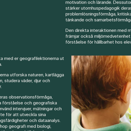
motivation och lärande. Dessut
stärker utomhuspedagogik dera
problemlösningsförmåga, kritisk
tänkande och samarbetsförmåg
Den direkta interaktionen med mi
främjar också miljömedvetenhet
förståelse för hållbarhet hos ele
 ta med er geografilektionerna ut
a.
verna utforska naturen, kartlägga
, studera väder, djur och
.
eras observationsförmåga,
a förståelse och geografiska
Använd intervjuer, mätningar och
te för att utveckla sina
ngsfärdigheter och dataanalys.
ihop geografi med biologi,