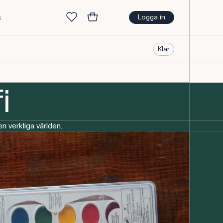
s
Logga in
Klar
i
n verkliga världen.