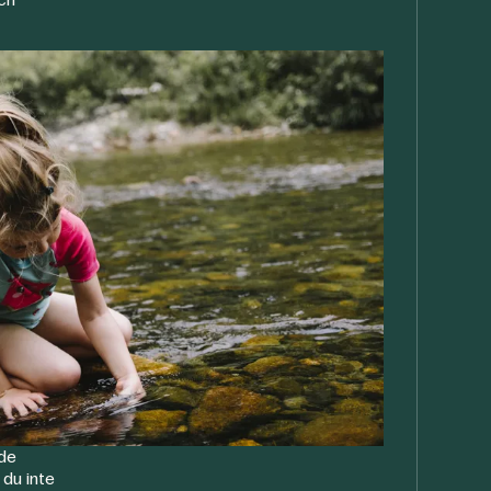
 de
 du inte