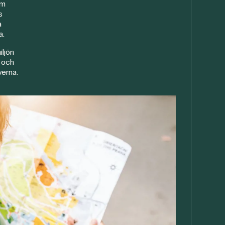
om
s
a
a.
ljön
 och
verna.