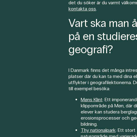
det du söker är du varmt välko
kontakta oss
.
Vart ska man 
på en studiere
geografi?
I Danmark finns det många intre
platser där du kan ta med dina e
utflykter i geografilektionerna. 
till exempel besöka:
Møns Klint
: Ett imponeran
klippområde på Møn, där d
elever kan studera berglag
erosionsprocesser och ge
bildning.
Thy nationalpark
: Ett stort
naturområde med varierad