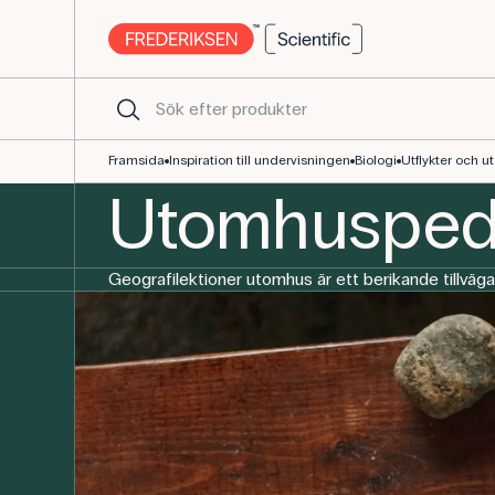
Utomhusundervisning i geografi | Inspiration till undervisningen
Framsida
Inspiration till undervisningen
Biologi
Utflykter och 
Utomhuspeda
Geografilektioner utomhus är ett berikande tillväg