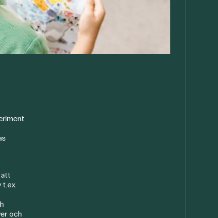
eriment
as
att
 t.ex.
ch
ver och