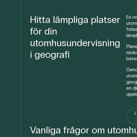
Hitta lämpliga platser
En ro
utom
för din
förbe
lämpl
utomhusundervisning
Plane
i geografi
nödv
bete
Geno
utom
geogr
en d
upple
L
Vanliga frågor om utomh