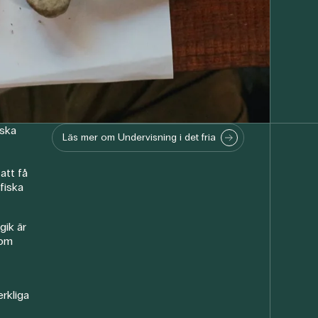
rska
Läs mer om Undervisning i det fria
att få
fiska
ik är
som
erkliga