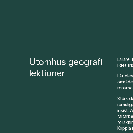
Utomhus geografi
Lärare,
i det fri
lektioner
Låt ele
områden
resurser
Stärk d
rumslig
insikt. 
fältarbe
forskni
Koppla 