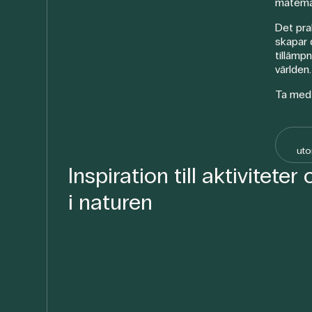
matema
Det pra
skapar 
tillämp
världen.
Ta med 
uto
Inspiration till aktivitete
i naturen