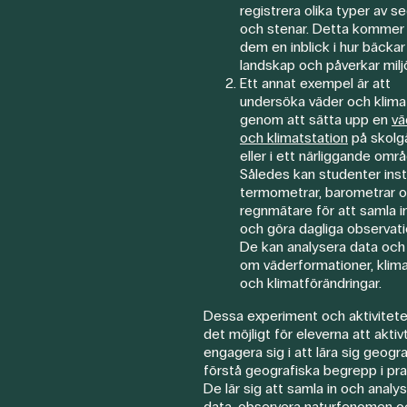
registrera olika typer av s
och stenar. Detta kommer 
dem en inblick i hur bäcka
landskap och påverkar milj
Ett annat exempel är att
undersöka väder och klima
genom att sätta upp en
vä
och klimatstation
på skolg
eller i ett närliggande omr
Således kan studenter inst
termometrar, barometrar 
regnmätare för att samla i
och göra dagliga observati
De kan analysera data och 
om väderformationer, klim
och klimatförändringar.
Dessa experiment och aktivitete
det möjligt för eleverna att aktiv
engagera sig i att lära sig geogr
förstå geografiska begrepp i pra
De lär sig att samla in och analy
data, observera naturfenomen o