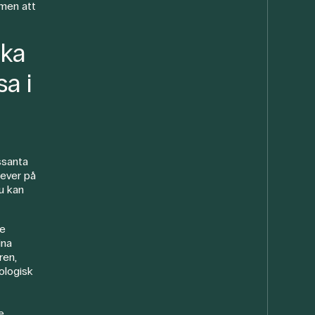
mmen att
åka
sa i
ssanta
lever på
Du kan
de
ina
ren,
ologisk
e