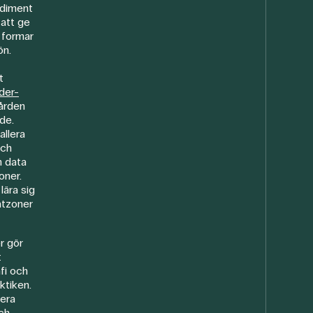
ediment
att ge
r formar
ön.
t
der-
ården
åde.
allera
och
n data
oner.
lära sig
atzoner
r gör
t
afi och
ktiken.
sera
ch