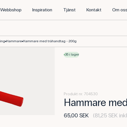
Webbshop
Inspiration
Tjänst
Kontakt
Om os
ning
Hammare
Hammare med trähandtag - 200g
35 i lager
Produkt nr. 704530
Hammare med 
65,00 SEK
(81,25 SEK ink