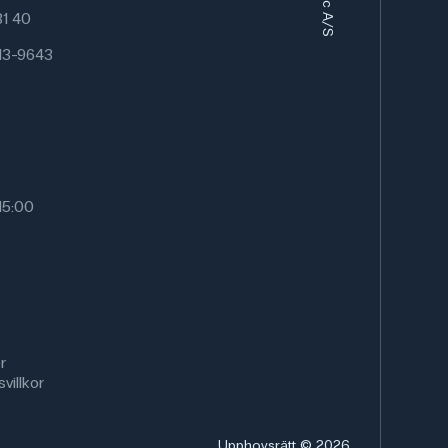
 81 40
13-9643
15:00
r
villkor
Upphovsrätt © 2026