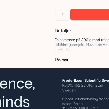
Detaljer
En hammare på 200 g med trähan
utbildningsprojekt. Huvudets vikt
kontrollera.
Produktens användningsområ
Läs mer
Inom naturvetenskap/teknik och
träkonstruktioner eller enkla mo
ience,
handverktyg, mekanisk påverkan 
Frederiksen Scientific Sw
Pb130, 452 23 Stömstad
Hammaren används också i hantv
Sweden
Specifikationer
inds
E-post:
kundservice@freder
Denna text är översatt med AI frå
scientific.se
Innehållet har kvalitetssäkrats p
Tel.: 040-668 81 40 /