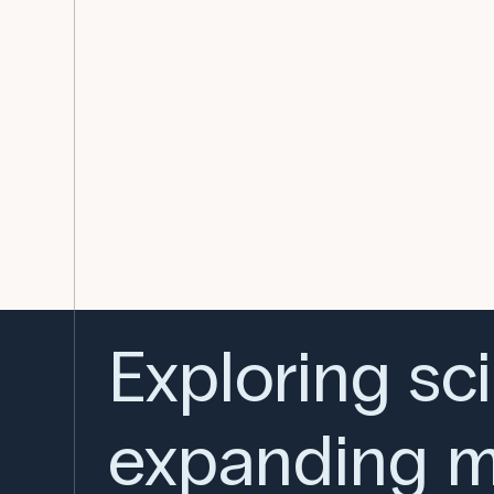
Exploring sc
expanding m