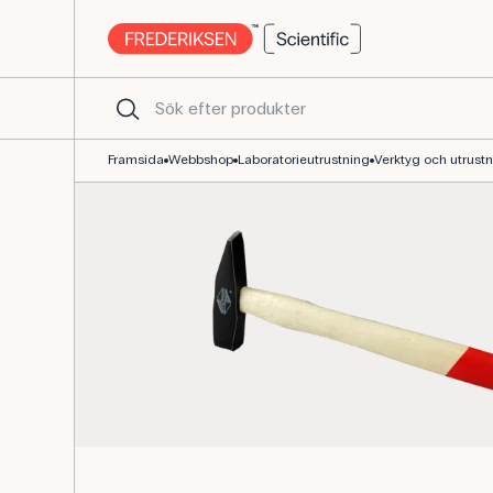
Hammare 200 g med trähandtag till laboratoriet
Framsida
Webbshop
Laboratorieutrustning
Verktyg och utrust