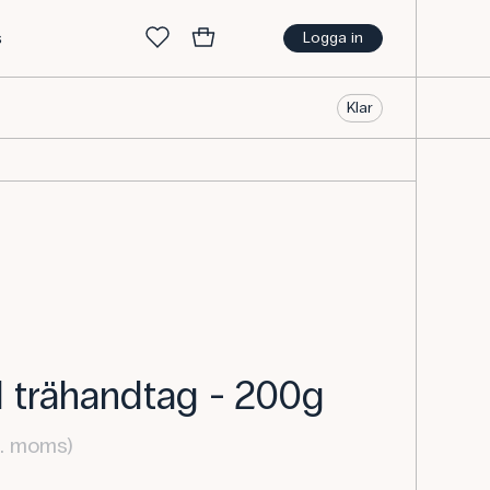
s
Logga in
Klar
trähandtag - 200g
l. moms)